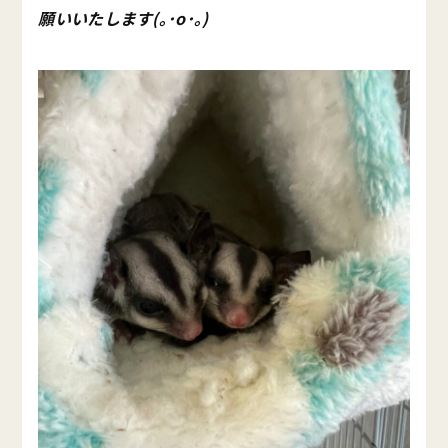
願いいたします(｡･о･｡)